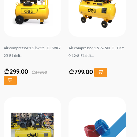
Air compressor 1.2 kw 25L DL-WKY
Air compressor 1.5 kw 50L DL-PKY
25-E1 deli...
0.12/8-E1 deli...
299.00
799.00
379.00