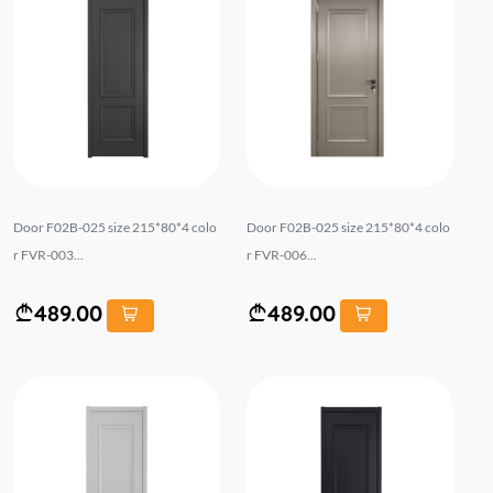
Door F02B-025 size 215*80*4 colo
Door F02B-025 size 215*80*4 colo
r FVR-003...
r FVR-006...
489.00
489.00