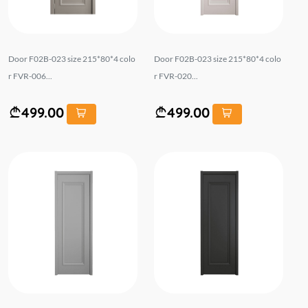
Door F02B-023 size 215*80*4 colo
Door F02B-023 size 215*80*4 colo
r FVR-006...
r FVR-020...
499.00
499.00