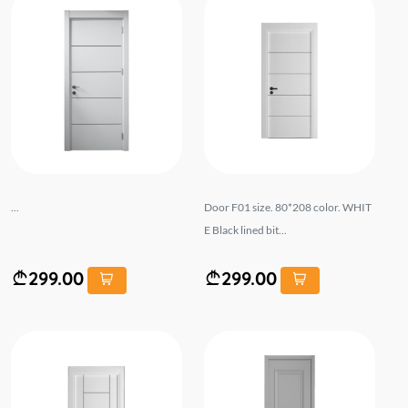
...
Door F01 size. 80*208 color. WHIT
E Black lined bit...
299.00
299.00