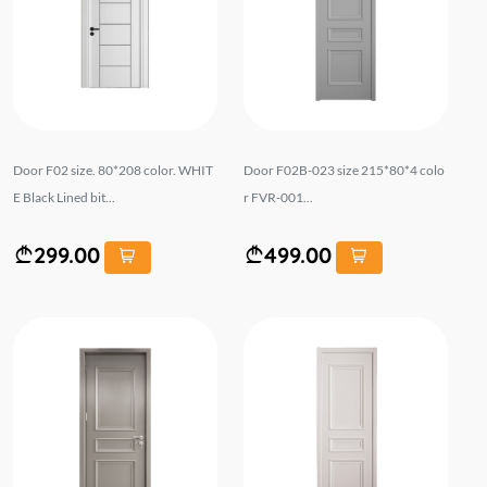
Door F02 size. 80*208 color. WHIT
Door F02B-023 size 215*80*4 colo
E Black Lined bit...
r FVR-001...
299.00
499.00