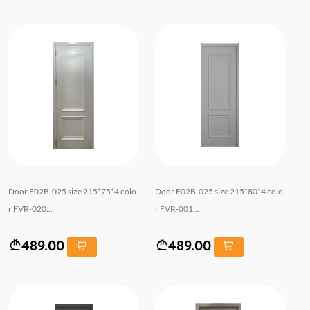
Door F02B-025 size 215*75*4 colo
Door F02B-025 size 215*80*4 colo
r FVR-020...
r FVR-001...
489.00
489.00