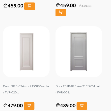
459.00
459.00
479.00
Door F02B-024 size 215*80*4 colo
Door F02B-025 size 215*70*4 colo
r FVR-020...
r FVR-001...
479.00
489.00