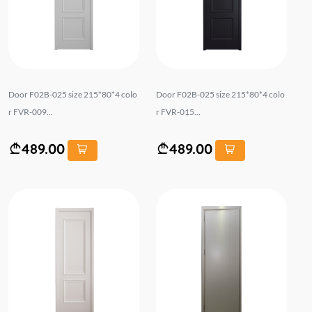
Door F02B-025 size 215*80*4 colo
Door F02B-025 size 215*80*4 colo
r FVR-009...
r FVR-015...
489.00
489.00