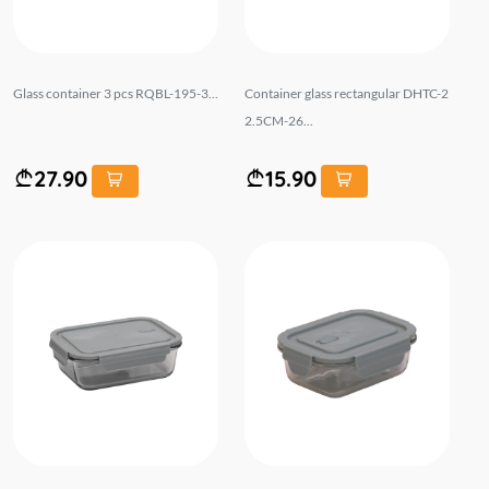
Glass container 3 pcs RQBL-195-3...
Container glass rectangular DHTC-2
2.5CM-26...
27.90
15.90