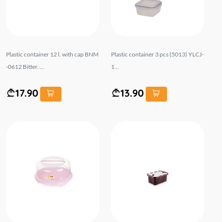
Plastic container 12 l. with cap BNM
Plastic container 3 pcs (5013) YLCJ-
-0612 Bitter. ...
1...
17.90
13.90