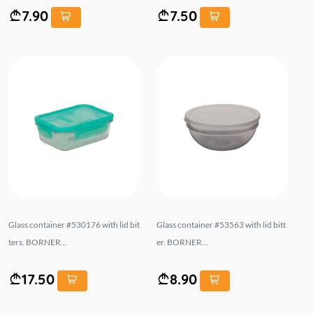
7.90
7.50
Glass container #530176 with lid bit
Glass container #53563 with lid bitt
ters. BORNER...
er. BORNER...
17.50
8.90