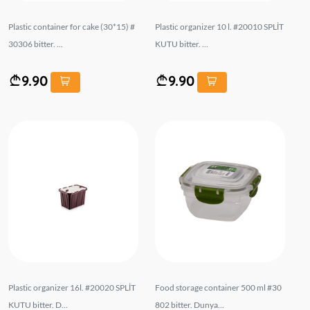
Plastic container for cake (30*15) #
Plastic organizer 10 l. #20010 SPLİT
30306 bitter. ...
KUTU bitter. ...
9.90
9.90
Plastic organizer 16l. #20020 SPLİT
Food storage container 500 ml #30
KUTU bitter. D...
802 bitter. Dunya...