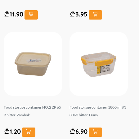
11.90
3.95
Food storage container NO.2 ZP 65
Food storage container 1800 ml #3
9 bitter. Zambak...
0863 bitter. Duny...
1.20
6.90