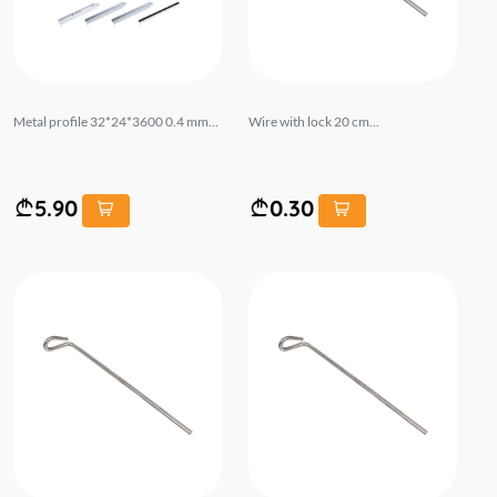
Metal profile 32*24*3600 0.4 mm...
Wire with lock 20 cm...
5.90
0.30