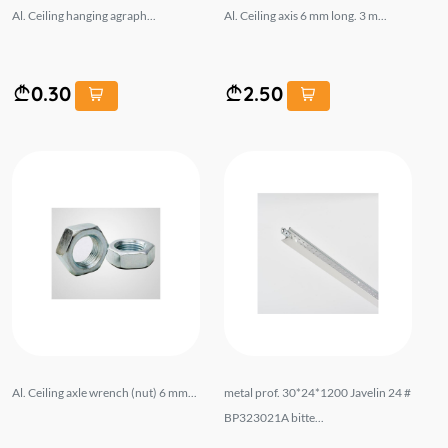
Al. Ceiling hanging agraph...
Al. Ceiling axis 6 mm long. 3 m...
0.30
2.50
Al. Ceiling axle wrench (nut) 6 mm...
metal prof. 30*24*1200 Javelin 24 #
BP323021A bitte...