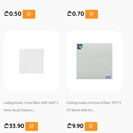
0.50
0.70
ceiling miner. from fiber 600*600*1
Ceiling made of mineral fiber 595*5
4mm Acad.Diplom...
95*8mm with foi...
33.90
9.90