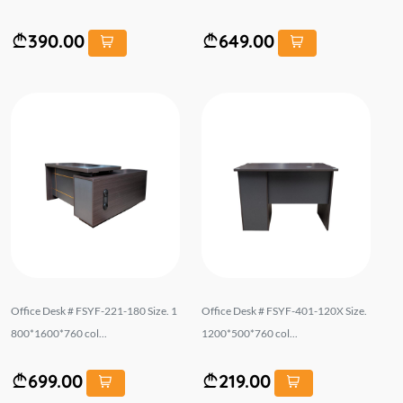
390.00
649.00
Office Desk # FSYF-221-180 Size. 1
Office Desk # FSYF-401-120X Size.
800*1600*760 col...
1200*500*760 col...
699.00
219.00