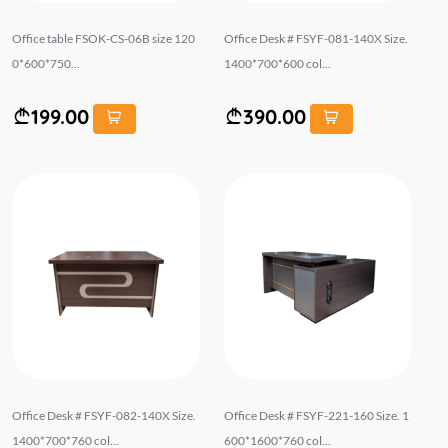
Office table FSOK-CS-06B size 120
Office Desk # FSYF-081-140X Size.
0*600*750...
1400*700*600 col...
199.00
390.00
Office Desk # FSYF-082-140X Size.
Office Desk # FSYF-221-160 Size. 1
1400*700*760 col...
600*1600*760 col...