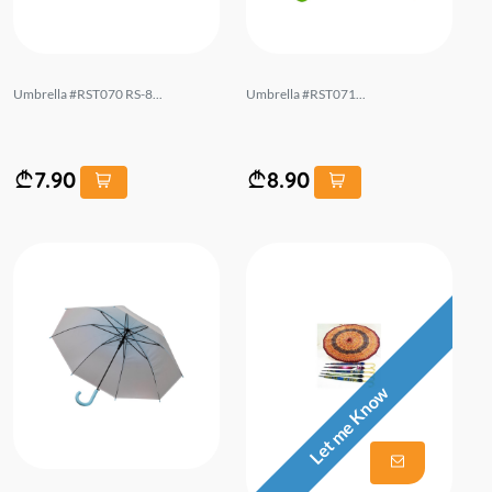
Umbrella #RST070 RS-8...
Umbrella #RST071...
7.90
8.90
Let me Know