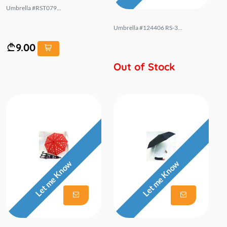
Umbrella #RST079...
Umbrella #124406 RS-3...
9.00
Out of Stock
Let me Know
Let me Know