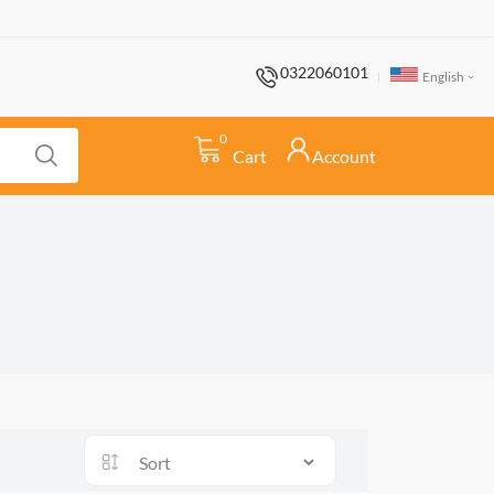
0322060101
English
0
Cart
Account