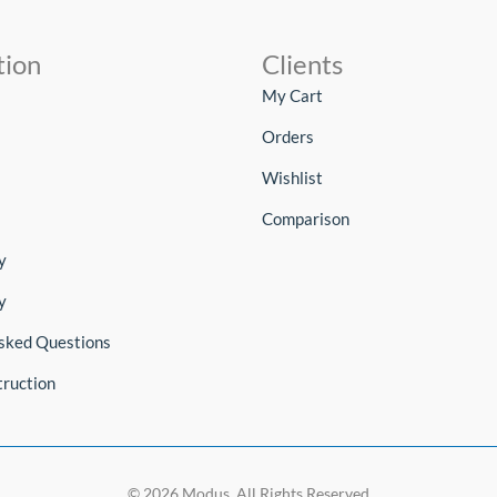
tion
Clients
My Cart
Orders
Wishlist
Comparison
y
y
sked Questions
truction
© 2026 Modus. All Rights Reserved