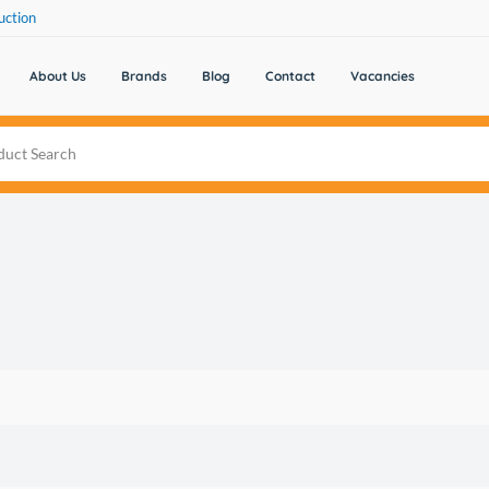
uction
About Us
Brands
Blog
Contact
Vacancies