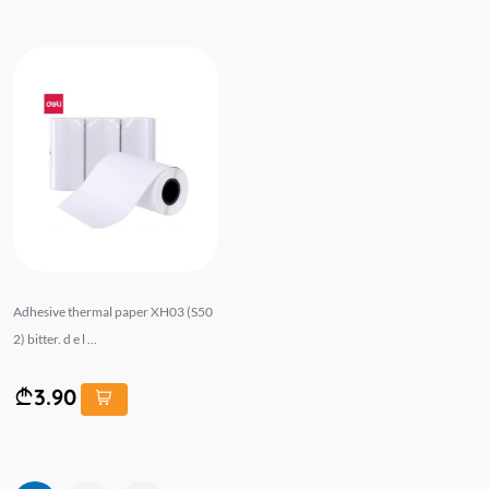
Adhesive thermal paper XH03 (S50
2) bitter. d e l ...
3.90