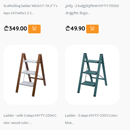
Scaffolding ladder WG617-7A 2*7 s
კიბე - 2 საფეხურით MYTY-T0202
teps 147x40x1.2 1...
-B ფერი :შავი...
349.00
49.90
Ladder - with 3 steps MYTY-2504 C
Ladder - 3 steps MYTY-2505 Color:
olor: wood color ...
blue...