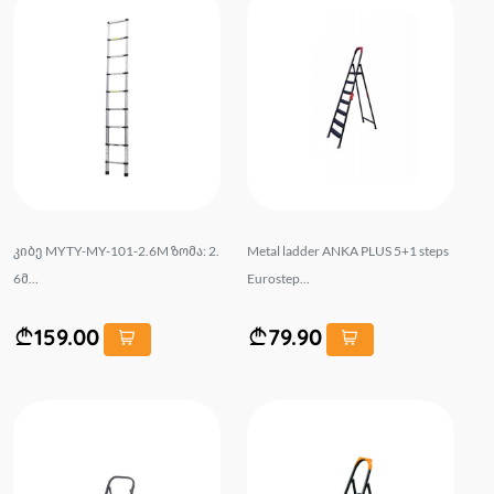
კიბე MYTY-MY-101-2.6M ზომა: 2.
Metal ladder ANKA PLUS 5+1 steps
6მ...
Eurostep...
159.00
79.90