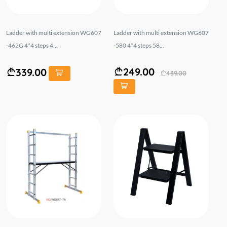
Ladder with multi extension WG607
Ladder with multi extension WG607
-462G 4*4 steps 4...
-580 4*4 steps 58...
249.00
339.00
439.00