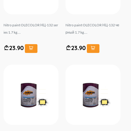
Nitro paint OLECOLOR НЦ-132 ser
Nitro paint OLECOLOR НЦ-132 че
ies 1.7 kg....
рный 1.7 kg....
23.90
23.90