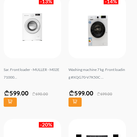
-13%
-14%
Sar. Front loader - MULLER - M02E
Washing machine 7 kg. Front loadin
71000...
g #XQG70-V7K50C ...
599.00
599.00
690.00
699.00
-20%