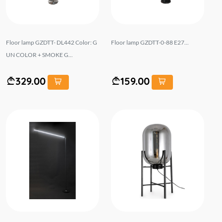
Floor lamp GZDTT- DL442 Color: G
Floor lamp GZDTT-0-88 E27...
UN COLOR + SMOKE G...
329.00
159.00