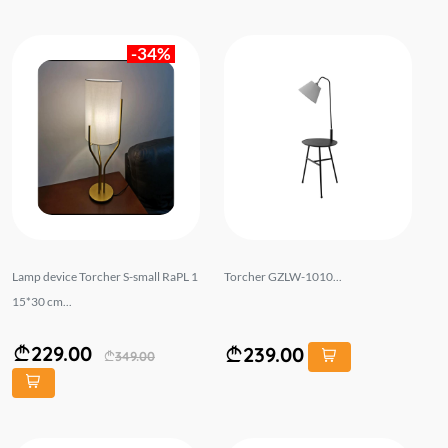
-34%
Lamp device Torcher S-small RaPL 1
Torcher GZLW-1010...
15*30 cm...
229.00
239.00
349.00