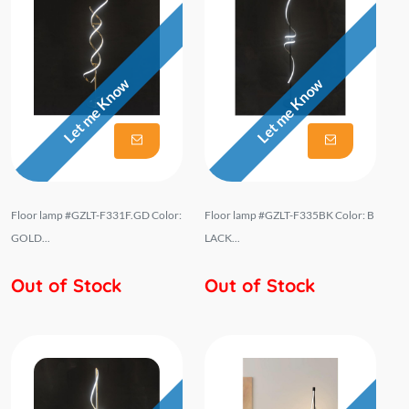
Let me Know
Let me Know
Floor lamp #GZLT-F331F.GD Color:
Floor lamp #GZLT-F335BK Color: B
GOLD...
LACK...
Out of Stock
Out of Stock