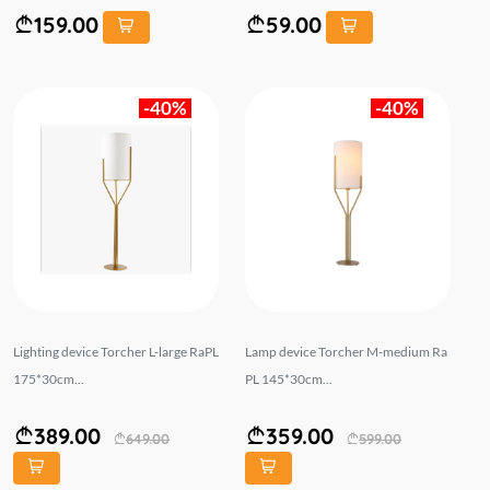
159.00
59.00
-40%
-40%
Lighting device Torcher L-large RaPL
Lamp device Torcher M-medium Ra
175*30cm...
PL 145*30cm...
389.00
359.00
649.00
599.00