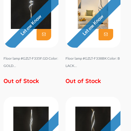
Let me Know
Let me Know
Floor lamp #GZLT-F335F.GD Color:
Floor lamp #GZLT-F338BK Color: B
GOLD...
LACK...
Out of Stock
Out of Stock