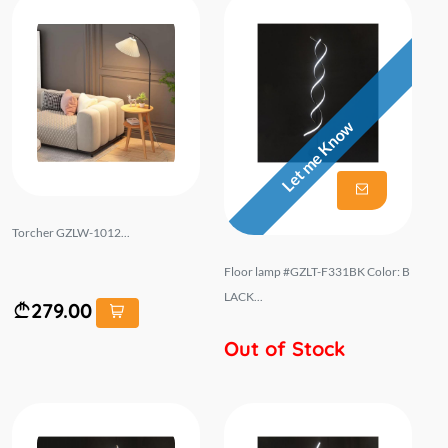
Let me Know
Torcher GZLW-1012...
Floor lamp #GZLT-F331BK Color: B
LACK...
279.00
Out of Stock