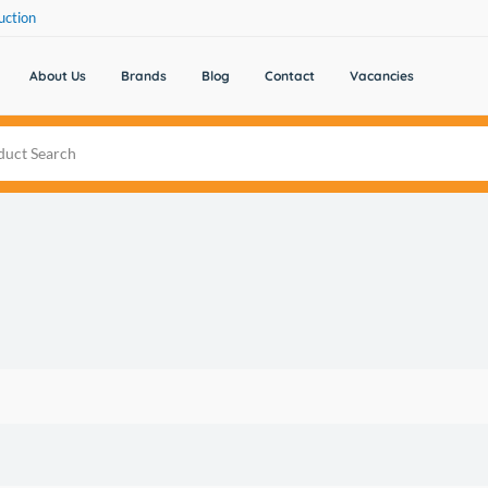
uction
About Us
Brands
Blog
Contact
Vacancies