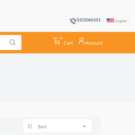
0322060101
English
0
Cart
Account