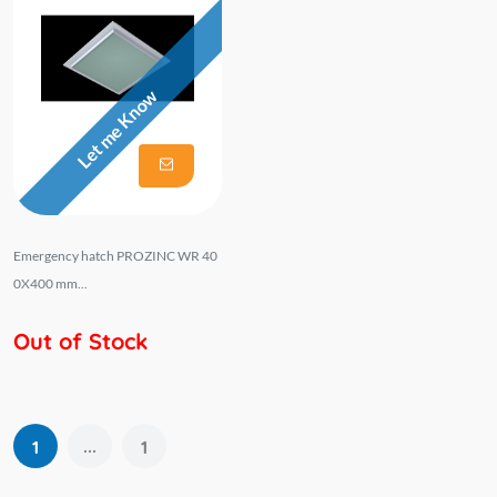
Let me Know
Emergency hatch PROZINC WR 40
0X400 mm...
Out of Stock
...
1
1